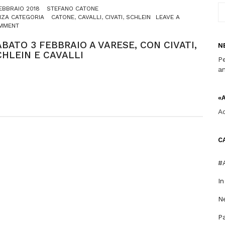
EBBRAIO 2018
STEFANO CATONE
NZA CATEGORIA
CATONE
,
CAVALLI
,
CIVATI
,
SCHLEIN
LEAVE A
ON
MMENT
SABATO
3
ABATO 3 FEBBRAIO A VARESE, CON CIVATI,
N
FEBBRAIO
CHLEIN E CAVALLI
Pe
A
VARESE,
an
CON
CIVATI,
SCHLEIN
«
E
CAVALLI
A
C
#A
I
Ne
P