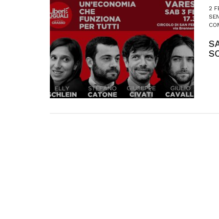
2 F
SE
CO
S
S