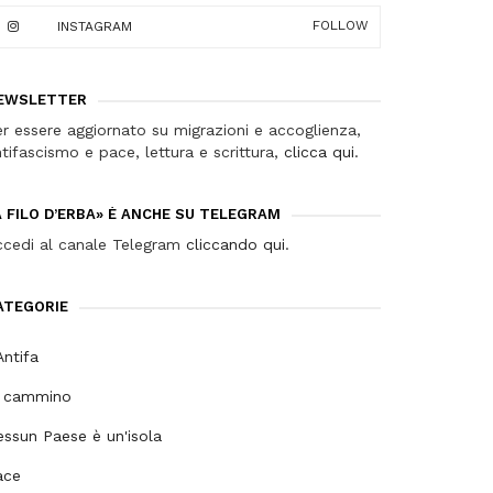
FOLLOW
INSTAGRAM
EWSLETTER
r essere aggiornato su migrazioni e accoglienza,
tifascismo e pace, lettura e scrittura,
clicca qui
.
A FILO D’ERBA» È ANCHE SU TELEGRAM
ccedi al canale Telegram
cliccando qui
.
ATEGORIE
ntifa
n cammino
ssun Paese è un'isola
ace