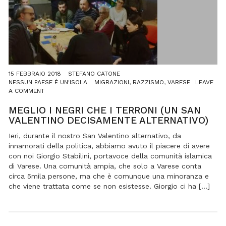
15 FEBBRAIO 2018
STEFANO CATONE
NESSUN PAESE È UN'ISOLA
MIGRAZIONI
,
RAZZISMO
,
VARESE
LEAVE
ON
A COMMENT
MEGLIO
I
MEGLIO I NEGRI CHE I TERRONI (UN SAN
NEGRI
VALENTINO DECISAMENTE ALTERNATIVO)
CHE
I
Ieri, durante il nostro San Valentino alternativo, da
TERRONI
innamorati della politica, abbiamo avuto il piacere di avere
(UN
con noi Giorgio Stabilini, portavoce della comunità islamica
SAN
di Varese. Una comunità ampia, che solo a Varese conta
VALENTINO
circa 5mila persone, ma che è comunque una minoranza e
DECISAMENTE
ALTERNATIVO)
che viene trattata come se non esistesse. Giorgio ci ha […]