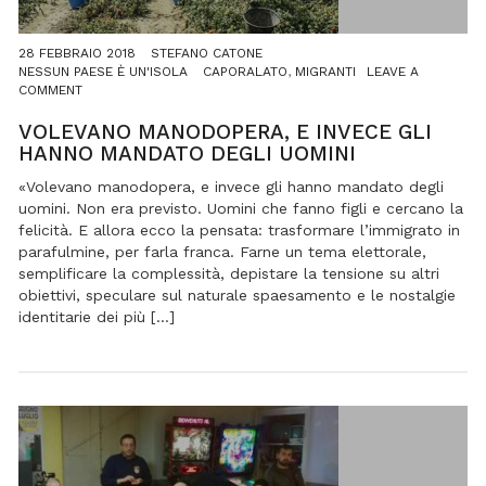
28 FEBBRAIO 2018
STEFANO CATONE
NESSUN PAESE È UN'ISOLA
CAPORALATO
,
MIGRANTI
LEAVE A
ON
COMMENT
VOLEVANO
MANODOPERA,
VOLEVANO MANODOPERA, E INVECE GLI
E
HANNO MANDATO DEGLI UOMINI
INVECE
GLI
«Volevano manodopera, e invece gli hanno mandato degli
HANNO
uomini. Non era previsto. Uomini che fanno figli e cercano la
MANDATO
felicità. E allora ecco la pensata: trasformare l’immigrato in
DEGLI
parafulmine, per farla franca. Farne un tema elettorale,
UOMINI
semplificare la complessità, depistare la tensione su altri
obiettivi, speculare sul naturale spaesamento e le nostalgie
identitarie dei più […]