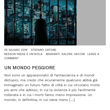
25 GIUGNO 2018
STEFANO CATONE
NESSUN PAESE È UN'ISOLA
MIGRANTI
,
SALVINI
,
VACCINI
LEAVE A
ON
COMMENT
UN
MONDO
UN MONDO PEGGIORE
PEGGIORE
Non sono un appassionato di fantascienza e di mondi
distopici, ma credo che sicuramente qualcuno abbia già
immaginato un futuro fatto di città in cui circolano molte
più armi che adesso, in cui la violenza è più facilmente
tollerata e in cui i morti fanno meno impressione. Un
mondo, in definitiva, in cui viene meno […]