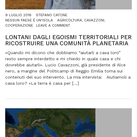
9 LUGLIO 2018
STEFANO CATONE
NESSUN PAESE È UN'ISOLA
AGRICOLTURA
,
CAVAZZONI
,
ON
COOPERAZIONE
LEAVE A COMMENT
LONTANI
DAGLI
LONTANI DAGLI EGOISMI TERRITORIALI PER
EGOISMI
RICOSTRUIRE UNA COMUNITÀ PLANETARIA
TERRITORIALI
PER
«Quando mi dicono che dobbiamo “aiutarli a casa loro”
RICOSTRUIRE
resto sempre interdetto e mi chiedo in quale casa e chi
UNA
dovrebbe aiutarli». Lucio Cavazzoni, già presidente di Alce
COMUNITÀ
nero, a margine del Politicamp di Reggio Emilia torna sui
PLANETARIA
contenuti del suo intervento. La mia intervista: Aiutiamoli a
casa loro? «La terra è casa per […]