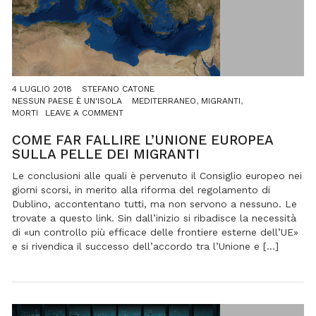
4 LUGLIO 2018
STEFANO CATONE
NESSUN PAESE È UN'ISOLA
MEDITERRANEO
,
MIGRANTI
,
ON
MORTI
LEAVE A COMMENT
COME
FAR
COME FAR FALLIRE L’UNIONE EUROPEA
FALLIRE
SULLA PELLE DEI MIGRANTI
L’UNIONE
EUROPEA
Le conclusioni alle quali è pervenuto il Consiglio europeo nei
SULLA
giorni scorsi, in merito alla riforma del regolamento di
PELLE
Dublino, accontentano tutti, ma non servono a nessuno. Le
DEI
trovate a questo link. Sin dall’inizio si ribadisce la necessità
MIGRANTI
di «un controllo più efficace delle frontiere esterne dell’UE»
e si rivendica il successo dell’accordo tra l’Unione e […]