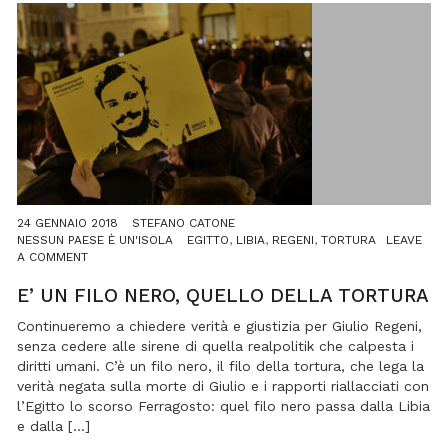
24 GENNAIO 2018
STEFANO CATONE
NESSUN PAESE È UN'ISOLA
EGITTO
,
LIBIA
,
REGENI
,
TORTURA
LEAVE
ON
A COMMENT
E’
UN
E’ UN FILO NERO, QUELLO DELLA TORTURA
FILO
NERO,
Continueremo a chiedere verità e giustizia per Giulio Regeni,
QUELLO
senza cedere alle sirene di quella realpolitik che calpesta i
DELLA
diritti umani. C’è un filo nero, il filo della tortura, che lega la
TORTURA
verità negata sulla morte di Giulio e i rapporti riallacciati con
l’Egitto lo scorso Ferragosto: quel filo nero passa dalla Libia
e dalla […]