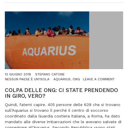
12 GIUGNO 2018
STEFANO CATONE
ON
NESSUN PAESE È UN'ISOLA
AQUARIUS
,
ONG
LEAVE A COMMENT
COLPA
DELLE
COLPA DELLE ONG: CI STATE PRENDENDO
ONG:
IN GIRO, VERO?
CI
STATE
Quindi, fatemi capire. 405 persone delle 629 che si trovano
PREND
sull’Aquarius si trovano lì perché il centro di soccorso
IN
coordinato dalla Guardia costiera italiana, a Roma, ha dato
GIRO,
mandato alle diverse imbarcazioni che le avevano salvate di
VERO?
consegnare all’Aquarius. Secondo Repubblica «sono stati