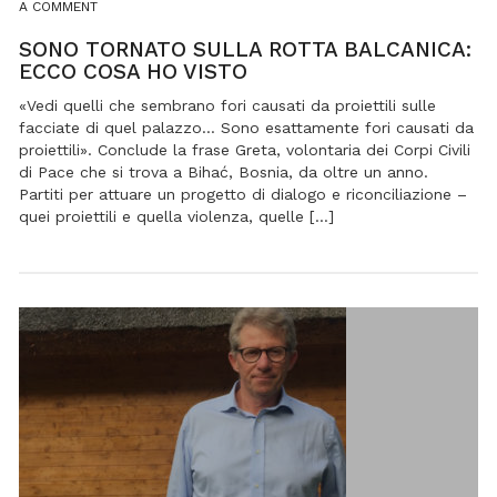
ON
A COMMENT
SONO
TORNATO
SONO TORNATO SULLA ROTTA BALCANICA:
SULLA
ECCO COSA HO VISTO
ROTTA
BALCANICA:
«Vedi quelli che sembrano fori causati da proiettili sulle
ECCO
facciate di quel palazzo… Sono esattamente fori causati da
COSA
proiettili». Conclude la frase Greta, volontaria dei Corpi Civili
HO
di Pace che si trova a Bihać, Bosnia, da oltre un anno.
VISTO
Partiti per attuare un progetto di dialogo e riconciliazione –
quei proiettili e quella violenza, quelle […]