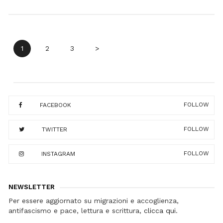
Navigazione
1
2
3
>
articoli
FOLLOW
FACEBOOK
FOLLOW
TWITTER
FOLLOW
INSTAGRAM
NEWSLETTER
Per essere aggiornato su migrazioni e accoglienza,
antifascismo e pace, lettura e scrittura,
clicca qui
.