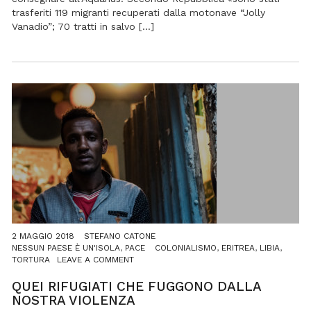
trasferiti 119 migranti recuperati dalla motonave “Jolly
Vanadio”; 70 tratti in salvo […]
2 MAGGIO 2018
STEFANO CATONE
NESSUN PAESE È UN'ISOLA
,
PACE
COLONIALISMO
,
ERITREA
,
LIBIA
,
ON
TORTURA
LEAVE A COMMENT
QUEI
RIFUGIATI
QUEI RIFUGIATI CHE FUGGONO DALLA
CHE
NOSTRA VIOLENZA
FUGGONO