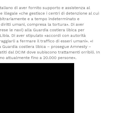
liano di aver fornito supporto e assistenza al
 illegale «che gestisce i centri di detenzione al cui
arbitrariamente e a tempo indeterminato e
 diritti umani, compresa la tortura». Di aver
se le navi) alla Guardia costiera libica per
 Libia. Di aver stipulato «accordi con autorità
raggiarli a fermare il traffico di esseri umani». «I
lla Guardia costiera libica – prosegue Amnesty –
stiti dal DCIM dove subiscono trattamenti orribili. In
ovano attualmente fino a 20.000 persone».