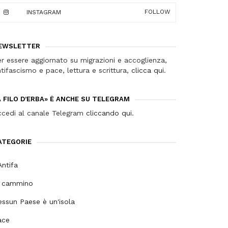
FOLLOW
INSTAGRAM
EWSLETTER
r essere aggiornato su migrazioni e accoglienza,
tifascismo e pace, lettura e scrittura,
clicca qui
.
A FILO D’ERBA» È ANCHE SU TELEGRAM
ccedi al canale Telegram
cliccando qui
.
ATEGORIE
ntifa
n cammino
ssun Paese è un'isola
ace