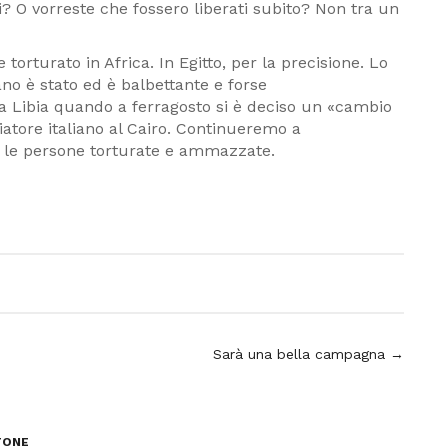
? O vorreste che fossero liberati subito? Non tra un
 torturato in Africa. In Egitto, per la precisione. Lo
ano è stato ed è balbettante e forse
la Libia quando a ferragosto si è deciso un «cambio
atore italiano al Cairo. Continueremo a
tte le persone torturate e ammazzate.
Sarà una bella campagna →
TONE