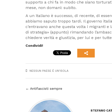
supporto a chi fa in modo che siano torturati
mese, non domani: subito.
A un italiano è successo, di recente, di essere
abbiamo saputo troppo tardi. Il governo itali
c’entravano anche questa volta i migranti e 
di strategia» (appunto) rimandando l’ambasci
chiedere verità e giustizia, per lui e per tu
Condividi!
NESSUN PAESE È UN'ISOLA
Navigazione
← Antifascisti sempre
articoli
STEFANO CA