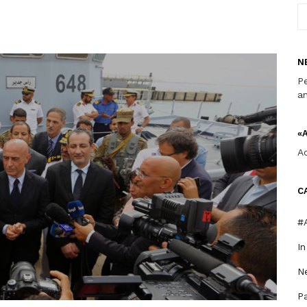
N
Pe
an
«
A
C
#A
I
Ne
P