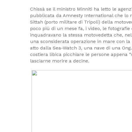
Chissà se il ministro Minniti ha letto le agenzie
pubblicata da Amnesty International che lo 
Sittah (porto militare di Tripoli) della moto
poco più di un mese fa, i video, le fotografi
inquadravano la stessa motovedetta che, nell
una sconsiderata operazione in mare con la q
atto dalla Sea-Watch 3, una nave di una Ong
costiera libica picchiare le persone appena “
lasciarne morire a decine.