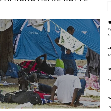
N
Pe
an
«
A
C
#A
I
Ne
P