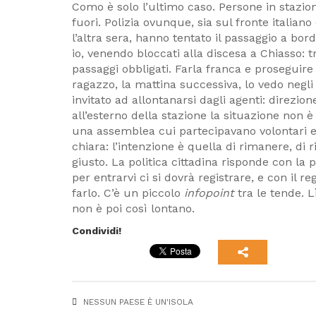
Como è solo l’ultimo caso. Persone in stazio
fuori. Polizia ovunque, sia sul fronte italia
l’altra sera, hanno tentato il passaggio a bo
io, venendo bloccati alla discesa a Chiasso: t
passaggi obbligati. Farla franca e proseguir
ragazzo, la mattina successiva, lo vedo negli 
invitato ad allontanarsi dagli agenti: direz
all’esterno della stazione la situazione non è
una assemblea cui partecipavano volontari e 
chiara: l’intenzione è quella di rimanere, di 
giusto. La politica cittadina risponde con la
per entrarvi ci si dovrà registrare, e con il 
farlo. C’è un piccolo
infopoint
tra le tende. L
non è poi così lontano.
Condividi!
NESSUN PAESE È UN'ISOLA