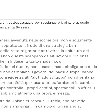
e il sottopassaggio per raggiungere il binario al quale
eno per la Svizzera.
udanesi, avvenuta nelle scorse ore, non è solamente
è soprattutto il frutto di una strategia ben
delle rotte migratorie attraverso la chiusura dei
quando queste scappano da situazioni di violenza
he in inglese fa tanto moderno, o
tale del Sudan, non a caso, snodo obbligatorio della
ose non cambiano: i governi dei paesi europei hanno
conseguenza gli “aiuti allo sviluppo” non diventano
 democraticità (per usare un eufemismo) in cambio
opa controlla i propri confini, spostandoli in Africa. E
aso abbiamo almeno una prova e mezza.
stretto da Unione europea e Turchia, che prevede
 non siano siriani, in cambio di un siriano al