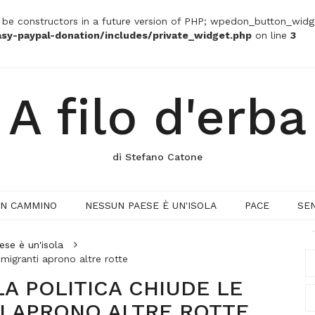
t be constructors in a future version of PHP; wpedon_button_widg
sy-paypal-donation/includes/private_widget.php
on line
3
A filo d'erba
di Stefano Catone
IN CAMMINO
NESSUN PAESE È UN'ISOLA
PACE
SE
se è un'isola
i migranti aprono altre rotte
LA POLITICA CHIUDE LE
TI APRONO ALTRE ROTTE