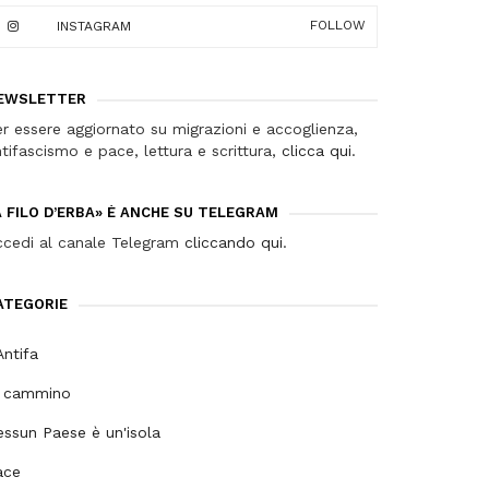
FOLLOW
INSTAGRAM
EWSLETTER
r essere aggiornato su migrazioni e accoglienza,
tifascismo e pace, lettura e scrittura,
clicca qui
.
A FILO D’ERBA» È ANCHE SU TELEGRAM
ccedi al canale Telegram
cliccando qui
.
ATEGORIE
ntifa
n cammino
ssun Paese è un'isola
ace