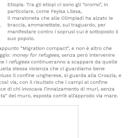
Etiopia. Tra gli etiopi ci sono gli “oromo”, in
particolare, come Feyisa Lilesa,
il maratoneta che alle Olimpiadi ha alzato le
braccia, ammanettate, sul traguardo, per
.
manifestare contro i soprusi cui è sottoposto il
suo popolo.
a appunto “Migration compact”, e non è altro che
aggio:
money for refugees,
senza però intervenire
he i
refugees
continueranno a scappare da quelle
quella stessa violenza che ci guardiamo bene
hiuso il confine ungherese, si guarda alla Croazia, e
osì via, con il risultato che i campi al confine
e di chi invocava l’innalzamento di muri, senza
liata” del muro, esposta com’è all’approdo via mare.