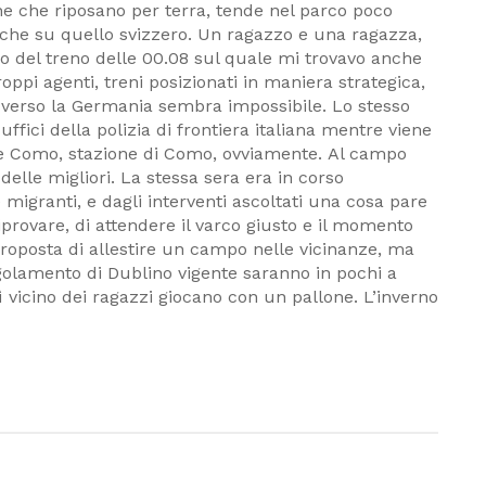
ne che riposano per terra, tende nel parco poco
no che su quello svizzero. Un ragazzo e una ragazza,
rdo del treno delle 00.08 sul quale mi trovavo anche
roppi agenti, treni posizionati in maniera strategica,
e verso la Germania sembra impossibile. Lo stesso
uffici della polizia di frontiera italiana mentre viene
ione Como, stazione di Como, ovviamente. Al campo
 delle migliori. La stessa sera era in corso
migranti, e dagli interventi ascoltati una cosa pare
riprovare, di attendere il varco giusto e il momento
 proposta di allestire un campo nelle vicinanze, ma
regolamento di Dublino vigente saranno in pochi a
ì vicino dei ragazzi giocano con un pallone. L’inverno