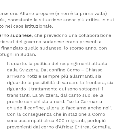
corse ore. Alfano propone (e non è la prima volta)
ia, nonostante la situazione ancor più critica in cui
to nel caos istituzionale.
overno sudanese
, che prevedono una collaborazione
unzionari del governo sudanese erano presenti a
ha finanziato quello sudanese, lo scorso anno, con
rofughi in Sudan.
Il quarto: la politica dei respingimenti attuata
dalla Svizzera. Dal confine Como – Chiasso
arrivano notizie sempre più allarmanti, sia
riguardo le possibilità di varcare la frontiera, sia
riguardo il trattamento cui sono sottoposti i
transitanti. La Svizzera, dal canto suo, se la
prende con chi sta a nord: “se la Germania
chiude il confine, allora lo facciamo anche noi”.
Con la conseguenza che in stazione a Como
sono accampati circa 400 migranti, perlopiù
provenienti dal corno d’Africa: Eritrea, Somalia,