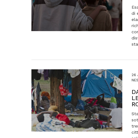
Es
di 
ela
ric
co
dis
sta
26
NES
D
L
R
Sta
sot
tre
cit