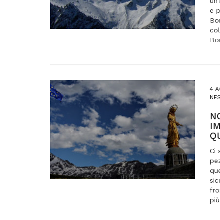
un’
e p
Bon
col
Bon
4 A
NES
N
I
Q
Ci 
pez
que
sic
fr
più