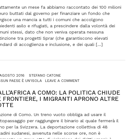
MILIONI
DISTRIBUITI
attamente un mese fa abbiamo raccontato dei 100 milioni
A
euro buttati dal governo per finanziare un fondo che
PIOGGIA
rgisce una mancia a tutti i comuni che accolgono
hiedenti asilo e rifugiati, a prescindere dalla volontà dei
muni stessi, dato che non veniva operata nessuna
tinzione tra progetti Sprar (che garantiscono elevati
ndard di accoglienza e inclusione, e dei quali […]
 AGOSTO 2016
STEFANO CATONE
ON
SUN PAESE È UN'ISOLA
LEAVE A COMMENT
DALL’AFRICA
A
ALL’AFRICA A COMO: LA POLITICA CHIUDE
COMO:
E FRONTIERE, I MIGRANTI APRONO ALTRE
LA
OTTE
POLITICA
CHIUDE
zione di Como. Un treno vuoto obbliga ad usare il
LE
topassaggio per raggiungere il binario al quale fermerà il
FRONTIERE,
no per la Svizzera. La deportazione collettiva di 48
I
tadini sudanesi, avvenuta nelle scorse ore, non è
MIGRANTI
APRONO