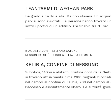
I
FANTASMI
I FANTASMI DI AFGHAN PARK
DI
AFGHAN
Belgrado è caldo e afa. Ma non stasera. Un acqua
PARK
park si sono svuotati. Le persone hanno trovato un
sotto i portici di un edificio. C’è Shabir, tra di lor
8 AGOSTO 2016
STEFANO CATONE
ON
NESSUN PAESE È UN'ISOLA
LEAVE A COMMENT
KELIBIA,
CONFINE
KELIBIA, CONFINE DI NESSUNO
DI
NESSUNO
Subotica, 140mila abitanti, confine nord della Serbi
si trovano attualmente circa 1200 migranti bloccati. 
nel campo al confine di Kelibia, 700 nel campo al 
l’accesso è assolutamente libero. Le autorità gove