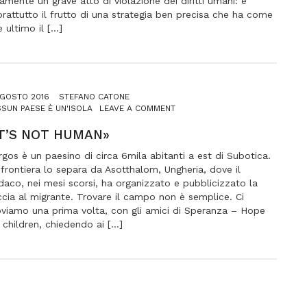
amente un grave atto di violazione dei diritti umani: è
ALTRE
rattutto il frutto di una strategia ben precisa che ha come
ROTTE
e ultimo il […]
AGOSTO 2016
STEFANO CATONE
ON
SUN PAESE È UN'ISOLA
LEAVE A COMMENT
«IT’S
NOT
IT’S NOT HUMAN»
HUMAN»
gos è un paesino di circa 6mila abitanti a est di Subotica.
frontiera lo separa da Asotthalom, Ungheria, dove il
daco, nei mesi scorsi, ha organizzato e pubblicizzato la
cia al migrante. Trovare il campo non è semplice. Ci
oviamo una prima volta, con gli amici di Speranza – Hope
 children, chiedendo ai […]