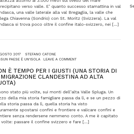
altezza attorno ai 3.000 metri sul livello del mare
CAMBIAMENTO
S
recipitano verso valle. E’ quanto successo stamattina in val
CLIMATICO
dasca, una valle laterale alla val Bregaglia, la valle che
lega Chiavenna (Sondrio) con St. Moritz (Svizzera). La val
dasca si trova poco oltre il confine italo-svizzero, nei […]
GOSTO 2017
STEFANO CATONE
ON
SUN PAESE È UN'ISOLA
LEAVE A COMMENT
NON
È
ON È TEMPO PER I GIUSTI (UNA STORIA DI
TEMPO
MMIGRAZIONE CLANDESTINA AD ALTA
PER
UOTA)
I
GIUSTI
sono stato più volte, sui monti dell’alta Valle Spluga. Un
(UNA
zo della mia storia famigliare passa da lì, e se un pezzo di
STORIA
lla storia passa da lì, quella storia ha visto
DI
uramente spostarsi confini e frontiere e valicare confini e
IMMIGRAZIONE
CLANDESTINA
ontiere senza rendersene nemmeno conto. A me è capitato
AD
 volte: passare il confine svizzero e fare […]
ALTA
QUOTA)