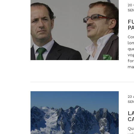
20 
SE
F
P
Co
lom
que
vog
for
mat
23 
SE
L
C
Qua