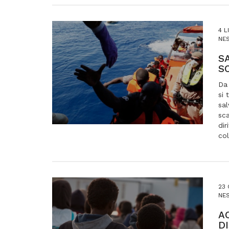
4 L
NES
SA
S
Da 
si 
sal
sca
dir
col
23 
NES
A
DI