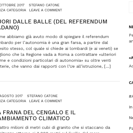
OTTOBRE 2017
STEFANO CATONE
ON
NZA CATEGORIA
LEAVE A COMMENT
FUORI
DALLE
UORI DALLE BALLE (DEL REFERENDUM
BALLE
ADANO)
N
(DEL
Pe
REFERENDUM
me abbiamo già avuto modo di spiegare il referendum
PADANO)
an
bardo per l’autonomia è una gran farsa, a partire dal
sito stesso, col quale si chiede ai lombardi (e ai veneti) se
liono che la Regione vada a Roma a contrattare «ulteriori
«
me e condizioni particolari di autonomia» su oltre venti
A
erie, che vanno dai rapporti con l’Ue all’istruzione, […]
C
#A
AGOSTO 2017
STEFANO CATONE
ON
NZA CATEGORIA
LEAVE A COMMENT
LA
I
FRANA
A FRANA DEL CENGALO E IL
DEL
AMBIAMENTO CLIMATICO
Ne
CENGALO
E
ttro milioni di metri cubi di granito che si staccano da
P
IL