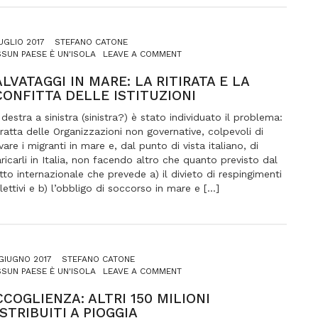
UGLIO 2017
STEFANO CATONE
ON
SUN PAESE È UN'ISOLA
LEAVE A COMMENT
SALVATAGGI
IN
LVATAGGI IN MARE: LA RITIRATA E LA
MARE:
CONFITTA DELLE ISTITUZIONI
LA
RITIRATA
destra a sinistra (sinistra?) è stato individuato il problema:
E
tratta delle Organizzazioni non governative, colpevoli di
LA
vare i migranti in mare e, dal punto di vista italiano, di
SCONFITTA
ricarli in Italia, non facendo altro che quanto previsto dal
DELLE
itto internazionale che prevede a) il divieto di respingimenti
ISTITUZIONI
lettivi e b) l’obbligo di soccorso in mare e […]
GIUGNO 2017
STEFANO CATONE
ON
SUN PAESE È UN'ISOLA
LEAVE A COMMENT
ACCOGLIENZA:
ALTRI
CCOGLIENZA: ALTRI 150 MILIONI
150
STRIBUITI A PIOGGIA