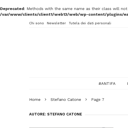
Deprecated
: Methods with the same name as their class will no
/var/www/clients/client1/web13/web/wp-content/plugins/ea
Chi sono
Newsletter
Tutela dei dati personali
#ANTIFA
Home
Stefano Catone
Page 7
AUTORE:
STEFANO CATONE