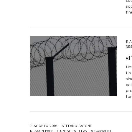
sol
sop
fin
11 
NES
«
Hor
La 
sin
cac
pr
for
11 AGOSTO 2016
STEFANO CATONE
ON
NESSUN PAESE È UN'ISOLA
LEAVE A COMMENT