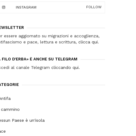
FOLLOW
INSTAGRAM
EWSLETTER
r essere aggiornato su migrazioni e accoglienza,
tifascismo e pace, lettura e scrittura,
clicca qui
.
A FILO D’ERBA» È ANCHE SU TELEGRAM
ccedi al canale Telegram
cliccando qui
.
ATEGORIE
ntifa
n cammino
ssun Paese è un'isola
ace