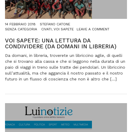
14 FEBBRAIO 2018
STEFANO CATONE
ON
SENZA CATEGORIA
CIVATI
,
VOI SAPETE
LEAVE A COMMENT
VOI
SAPETE:
VOI SAPETE: UNA LETTURA DA
UNA
CONDIVIDERE (DA DOMANI IN LIBRERIA)
LETTURA
DA
Da domani, in libreria, troverete un libriccino agile, di quelli
CONDIVIDER
che si trovano alla cassa e che si leggono nella durata di un
(DA
paio di viaggi in treno sulle tratte dei pendolari. Un libriccino
DOMANI
sull’attualità, ma che aggancia il nostro passato e il nostro
IN
futuro in un flusso di coscienza che non è altro che […]
LIBRERIA)