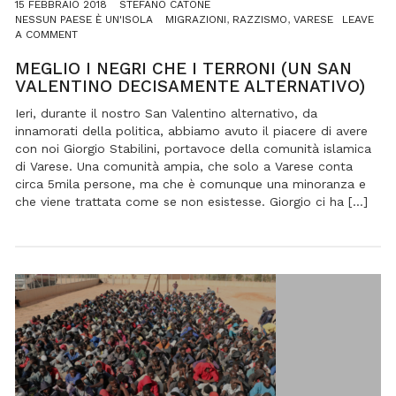
15 FEBBRAIO 2018
STEFANO CATONE
NESSUN PAESE È UN'ISOLA
MIGRAZIONI
,
RAZZISMO
,
VARESE
LEAVE
ON
A COMMENT
MEGLIO
I
MEGLIO I NEGRI CHE I TERRONI (UN SAN
NEGRI
VALENTINO DECISAMENTE ALTERNATIVO)
CHE
I
Ieri, durante il nostro San Valentino alternativo, da
TERRONI
innamorati della politica, abbiamo avuto il piacere di avere
(UN
con noi Giorgio Stabilini, portavoce della comunità islamica
SAN
di Varese. Una comunità ampia, che solo a Varese conta
VALENTINO
circa 5mila persone, ma che è comunque una minoranza e
DECISAMENTE
ALTERNATIVO)
che viene trattata come se non esistesse. Giorgio ci ha […]