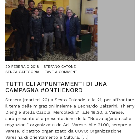
20 FEBBRAIO 2018
STEFANO CATONE
ON
SENZA CATEGORIA
LEAVE A COMMENT
TUTTI
GLI
TUTTI GLI APPUNTAMENTI DI UNA
APPUNTAMENTI
CAMPAGNA #ONTHENORD
DI
UNA
Stasera (martedì 20) a Sesto Calende, alle 21, per affrontare
CAMPAGNA
il tema delle migrazioni insieme a Leonardo Balzarini, Thierry
#ONTHENORD
Dieng e Stella Casola. Mercoledì 21, alle 18.30, a Varese,
sarò presente alla presentazione della “Nuova agenda sulle
migrazioni” organizzata da Acli Varese. Alle 21.00, sempre a
Varese, dibattito organizzato da COVO: Organizzazione
Varesina di Orientamento e Cultura. […]