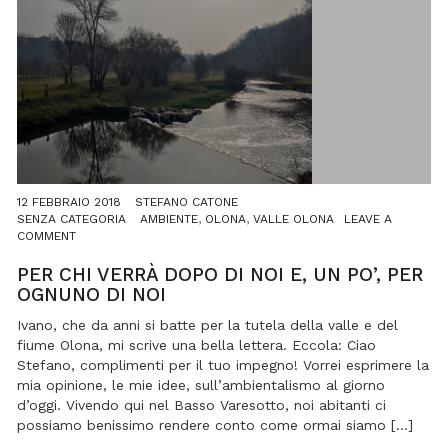
12 FEBBRAIO 2018
STEFANO CATONE
SENZA CATEGORIA
AMBIENTE
,
OLONA
,
VALLE OLONA
LEAVE A
ON
COMMENT
PER
CHI
PER CHI VERRÀ DOPO DI NOI E, UN PO’, PER
VERRÀ
OGNUNO DI NOI
DOPO
DI
Ivano, che da anni si batte per la tutela della valle e del
NOI
fiume Olona, mi scrive una bella lettera. Eccola: Ciao
E,
Stefano, complimenti per il tuo impegno! Vorrei esprimere la
UN
mia opinione, le mie idee, sull’ambientalismo al giorno
PO’,
d’oggi. Vivendo qui nel Basso Varesotto, noi abitanti ci
PER
OGNUNO
possiamo benissimo rendere conto come ormai siamo […]
DI