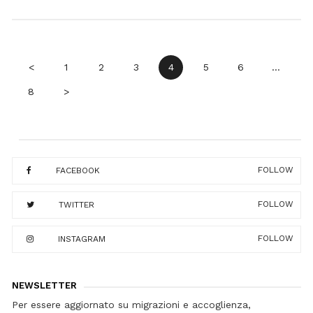
NOI
Navigazione
<
1
2
3
4
5
6
…
articoli
8
>
FOLLOW
FACEBOOK
FOLLOW
TWITTER
FOLLOW
INSTAGRAM
NEWSLETTER
Per essere aggiornato su migrazioni e accoglienza,