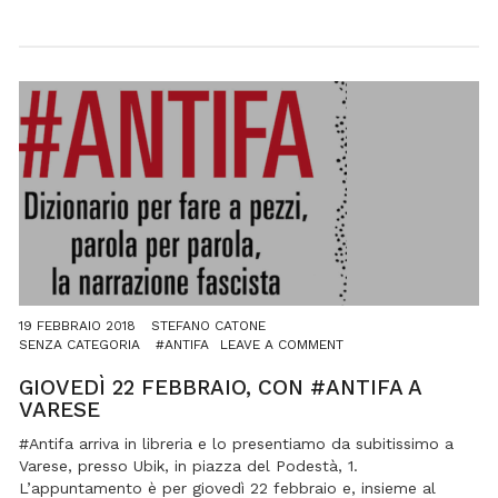
19 FEBBRAIO 2018
STEFANO CATONE
ON
SENZA CATEGORIA
#ANTIFA
LEAVE A COMMENT
GIOVEDÌ
22
GIOVEDÌ 22 FEBBRAIO, CON #ANTIFA A
FEBBRAIO,
VARESE
CON
#ANTIFA
#Antifa arriva in libreria e lo presentiamo da subitissimo a
A
Varese, presso Ubik, in piazza del Podestà, 1.
VARESE
L’appuntamento è per giovedì 22 febbraio e, insieme al