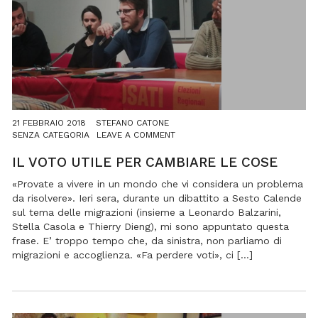
21 FEBBRAIO 2018
STEFANO CATONE
ON
SENZA CATEGORIA
LEAVE A COMMENT
IL
VOTO
IL VOTO UTILE PER CAMBIARE LE COSE
UTILE
PER
«Provate a vivere in un mondo che vi considera un problema
CAMBIARE
da risolvere». Ieri sera, durante un dibattito a Sesto Calende
LE
sul tema delle migrazioni (insieme a Leonardo Balzarini,
COSE
Stella Casola e Thierry Dieng), mi sono appuntato questa
frase. E’ troppo tempo che, da sinistra, non parliamo di
migrazioni e accoglienza. «Fa perdere voti», ci […]