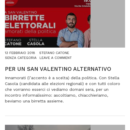
13 FEBBRAIO 2018
STEFANO CATONE
ON
SENZA CATEGORIA
LEAVE A COMMENT
PER
UN
PER UN SAN VALENTINO ALTERNATIVO
SAN
VALENTINO
Innamorati (l’accento è a scelta) della politica. Con Stella
ALTERNATIVO
Casola (candidata alle elezioni regionali) e con tutti coloro
che vorranno esserci ci vediamo domani sera, per un
incontro informalissimo: ascoltiamo, chiacchieriamo,
beviamo una birretta assieme.