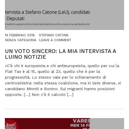
14 FEBBRAIO 2018
STEFANO CATONE
ON
SENZA CATEGORIA
LEAVE A COMMENT
UN
VOTO
UN VOTO SINCERO: LA MIA INTERVISTA A
SINCERO:
LUINO NOTIZIE
LA
MIA
«C’è chi è europeista e chi antieuropeista, quello per cui la
INTERVISTA
Flat Tax è al 15, quello al 23, quello che è per la
A
progressività. Lo stesso vale per lo schieramento di
LUINO
centrosinistra: nella stessa coalizione, ma in liste diverse, si
NOTIZIE
candidano Minniti e Bonino. Sui migranti hanno posizioni
opposte. […] Non c’è il calcolo […]